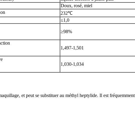
Doux, rosé, miel
ion
232℃
≤1,0
≥98%
action
1,497-1,501
ve
1,030-1,034
e maquillage, et peut se substituer au méthyl heptylide. Il est fréquemme