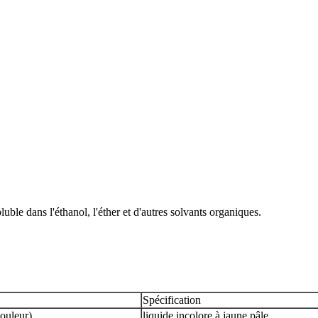
uble dans l'éthanol, l'éther et d'autres solvants organiques.
Spécification
ouleur)
liquide incolore à jaune pâle