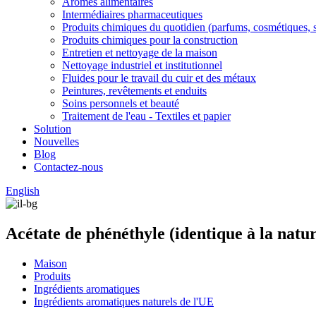
Arômes alimentaires
Intermédiaires pharmaceutiques
Produits chimiques du quotidien (parfums, cosmétiques, 
Produits chimiques pour la construction
Entretien et nettoyage de la maison
Nettoyage industriel et institutionnel
Fluides pour le travail du cuir et des métaux
Peintures, revêtements et enduits
Soins personnels et beauté
Traitement de l'eau - Textiles et papier
Solution
Nouvelles
Blog
Contactez-nous
English
Acétate de phénéthyle (identique à la nat
Maison
Produits
Ingrédients aromatiques
Ingrédients aromatiques naturels de l'UE