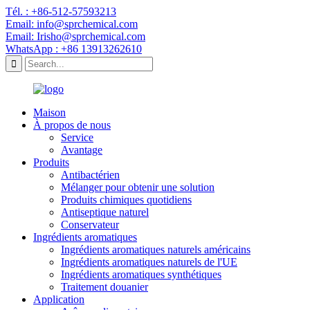
Tél. : +86-512-57593213
Email: info@sprchemical.com
Email: Irisho@sprchemical.com
WhatsApp : +86 13913262610
Maison
À propos de nous
Service
Avantage
Produits
Antibactérien
Mélanger pour obtenir une solution
Produits chimiques quotidiens
Antiseptique naturel
Conservateur
Ingrédients aromatiques
Ingrédients aromatiques naturels américains
Ingrédients aromatiques naturels de l'UE
Ingrédients aromatiques synthétiques
Traitement douanier
Application