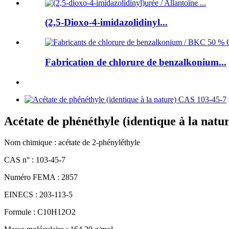
(2,5-Dioxo-4-imidazolidinyl...
Fabrication de chlorure de benzalkonium...
Acétate de phénéthyle (identique à la nat
Nom chimique : acétate de 2-phényléthyle
CAS n° : 103-45-7
Numéro FEMA : 2857
EINECS : 203-113-5
Formule : C10H12O2