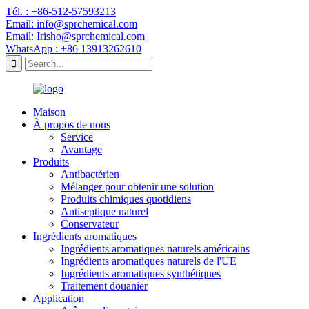
Tél. : +86-512-57593213
Email: info@sprchemical.com
Email: Irisho@sprchemical.com
WhatsApp : +86 13913262610
Maison
À propos de nous
Service
Avantage
Produits
Antibactérien
Mélanger pour obtenir une solution
Produits chimiques quotidiens
Antiseptique naturel
Conservateur
Ingrédients aromatiques
Ingrédients aromatiques naturels américains
Ingrédients aromatiques naturels de l'UE
Ingrédients aromatiques synthétiques
Traitement douanier
Application