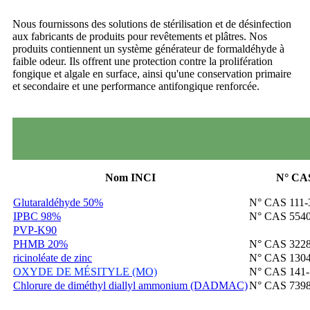
Nous fournissons des solutions de stérilisation et de désinfection
aux fabricants de produits pour revêtements et plâtres. Nos
produits contiennent un système générateur de formaldéhyde à
faible odeur. Ils offrent une protection contre la prolifération
fongique et algale en surface, ainsi qu'une conservation primaire
et secondaire et une performance antifongique renforcée.
Nom INCI
N° CA
Glutaraldéhyde 50%
N° CAS 111-
IPBC 98%
N° CAS 5540
PVP-K90
PHMB 20%
N° CAS 3228
ricinoléate de zinc
N° CAS 1304
OXYDE DE MÉSITYLE (MO)
N° CAS 141-
Chlorure de diméthyl diallyl ammonium (DADMAC)
N° CAS 7398