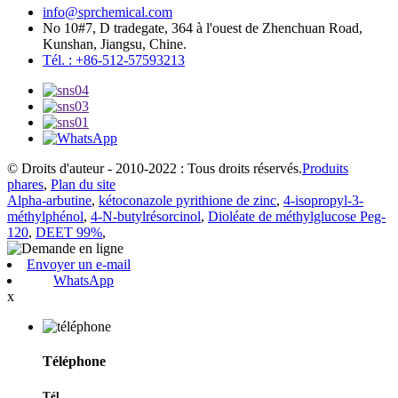
info@sprchemical.com
No 10#7, D tradegate, 364 à l'ouest de Zhenchuan Road,
Kunshan, Jiangsu, Chine.
Tél. : +86-512-57593213
© Droits d'auteur - 2010-2022 : Tous droits réservés.
Produits
phares
,
Plan du site
Alpha-arbutine
,
kétoconazole pyrithione de zinc
,
4-isopropyl-3-
méthylphénol
,
4-N-butylrésorcinol
,
Dioléate de méthylglucose Peg-
120
,
DEET 99%
,
Envoyer un e-mail
WhatsApp
x
Téléphone
Tél.