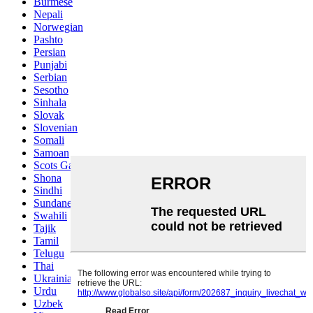
Burmese
Nepali
Norwegian
Pashto
Persian
Punjabi
Serbian
Sesotho
Sinhala
Slovak
Slovenian
Somali
Samoan
Scots Gaelic
Shona
Sindhi
Sundanese
Swahili
Tajik
Tamil
Telugu
Thai
Ukrainian
Urdu
Uzbek