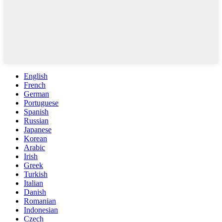
English
French
German
Portuguese
Spanish
Russian
Japanese
Korean
Arabic
Irish
Greek
Turkish
Italian
Danish
Romanian
Indonesian
Czech