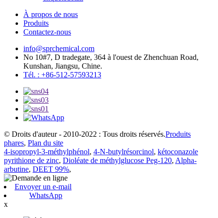
À propos de nous
Produits
Contactez-nous
info@sprchemical.com
No 10#7, D tradegate, 364 à l'ouest de Zhenchuan Road,
Kunshan, Jiangsu, Chine.
Tél. : +86-512-57593213
© Droits d'auteur - 2010-2022 : Tous droits réservés.
Produits
phares
,
Plan du site
4-isopropyl-3-méthylphénol
,
4-N-butylrésorcinol
,
kétoconazole
pyrithione de zinc
,
Dioléate de méthylglucose Peg-120
,
Alpha-
arbutine
,
DEET 99%
,
Envoyer un e-mail
WhatsApp
x