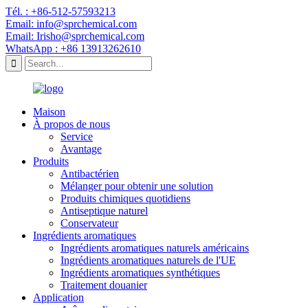
Tél. : +86-512-57593213
Email: info@sprchemical.com
Email: Irisho@sprchemical.com
WhatsApp : +86 13913262610
Maison
À propos de nous
Service
Avantage
Produits
Antibactérien
Mélanger pour obtenir une solution
Produits chimiques quotidiens
Antiseptique naturel
Conservateur
Ingrédients aromatiques
Ingrédients aromatiques naturels américains
Ingrédients aromatiques naturels de l'UE
Ingrédients aromatiques synthétiques
Traitement douanier
Application