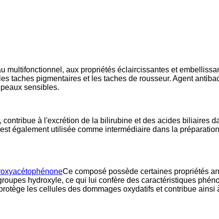
multifonctionnel, aux propriétés éclaircissantes et embellissant
es taches pigmentaires et les taches de rousseur. Agent antibacté
x peaux sensibles.
 contribue à l'excrétion de la bilirubine et des acides biliaires d
le est également utilisée comme intermédiaire dans la préparatio
roxyacétophénone
Ce composé possède certaines propriétés ant
groupes hydroxyle, ce qui lui confère des caractéristiques phén
, protège les cellules des dommages oxydatifs et contribue ainsi