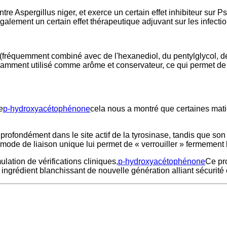
re Aspergillus niger, et exerce un certain effet inhibiteur sur 
lement un certain effet thérapeutique adjuvant sur les infecti
fréquemment combiné avec de l'hexanediol, du pentylglycol, de l
uramment utilisé comme arôme et conservateur, ce qui permet de 
e
p-hydroxyacétophénone
cela nous a montré que certaines mat
er profondément dans le site actif de la tyrosinase, tandis que s
ode de liaison unique lui permet de « verrouiller » fermement l
lation de vérifications cliniques,
p-hydroxyacétophénone
Ce pro
rédient blanchissant de nouvelle génération alliant sécurité et 