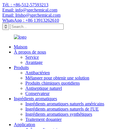
Tél. : +86-512-57593213
Email: info@sprchemical.com
Email: Irisho@sprchemical.com
WhatsApp : +86 13913262610
Maison
À propos de nous
Service
Avantage
Produits
Antibactérien
Mélanger pour obtenir une solution
Produits chimiques quotidiens
Antiseptique naturel
Conservateur
Ingrédients aromatiques
Ingrédients aromatiques naturels américains
Ingrédients aromatiques naturels de l'UE
Ingrédients aromatiques synthétiques
Traitement douanier
Application