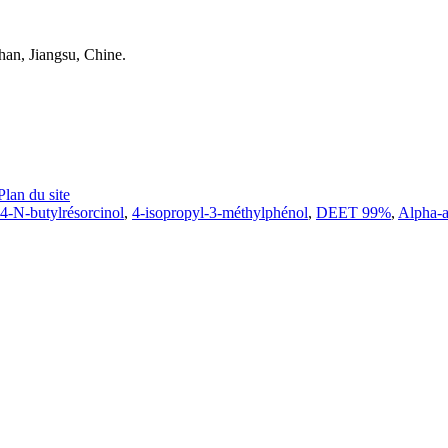
an, Jiangsu, Chine.
Plan du site
4-N-butylrésorcinol
,
4-isopropyl-3-méthylphénol
,
DEET 99%
,
Alpha-a