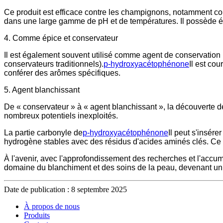
Ce produit est efficace contre les champignons, notamment cont
dans une large gamme de pH et de températures. Il possède éga
4. Comme épice et conservateur
Il est également souvent utilisé comme agent de conservation (
conservateurs traditionnels).
p-hydroxyacétophénone
Il est co
conférer des arômes spécifiques.
5. Agent blanchissant
De « conservateur » à « agent blanchissant », la découverte d
nombreux potentiels inexploités.
La partie carbonyle de
p-hydroxyacétophénone
Il peut s'insér
hydrogène stables avec des résidus d'acides aminés clés. Ce m
À l'avenir, avec l'approfondissement des recherches et l'accumu
domaine du blanchiment et des soins de la peau, devenant un ing
Date de publication : 8 septembre 2025
À propos de nous
Produits